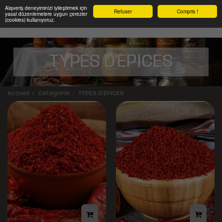
Alışveriş deneyiminizi iyileştirmek için
Refuser
Compris !
yasal düzenlemelere uygun çerezler
(cookies) kullanıyoruz.
TYPES D'ÉPICES
Accueil
Catégorie
TYPES D'ÉPICES