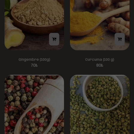
Gingembre (100g)
Curcuma (100 g)
70
₺
80
₺