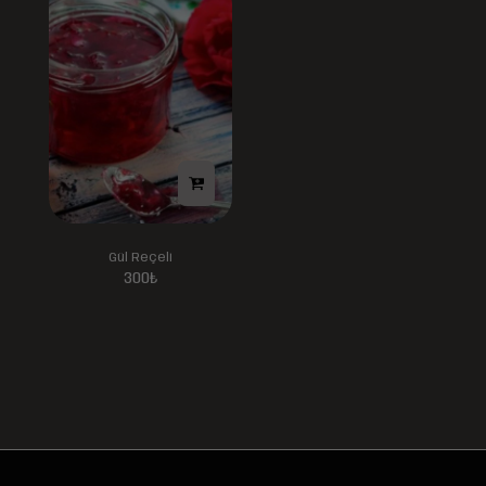
Gül Reçeli
300
₺