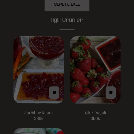
SEPETE EKLE
İlgili Ürünler
Acı Biber Reçeli
Çilek Reçeli
380
₺
350
₺