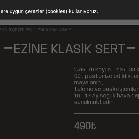
lere uygun çerezler (cookies) kullanıyoruz.
gori
Hakkında
Sözleşmeler
ILETİŞİM
EYNİR ÇEŞİTLERİ
Ezine Klasik Sert
EZINE KLASIK SERT
% 65-70 Koyun - %25- 30 
Süt pastorize edildikte
mayalanıp ,
teleme ve baskı işlemle
10 - 17 ay soğuk hava d
sunulmaktadır.
490
₺