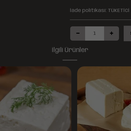
İade politikasi:
TÜKETİCİ HAKLARI – CAYMA – İPTAL İADE KOŞULLARI GENEL: Kullanmakta olduğunuz web sitesi üzerinden elektronik ortamda sipariş verdiğiniz takdirde, size sunulan ön bilgilendirme formunu ve mesafeli satış sözleşmesini kabul etmiş sayılırsınız. Alıcılar, satın aldıkları ürünün satış ve teslimi ile ilgili olarak 6502 sayılı Tüketicinin Korunması Hakkında Kanun ve Mesafeli Sözleşmeler Yönetmeliği (RG:27.11.2014/29188) hükümleri ile yürürlükteki diğer yasalara tabidir. Ürün sevkiyat masrafı olan kargo ücretleri alıcılar tarafından ödenecektir. Satın alınan her bir ürün, 30 günlük yasal süreyi aşmamak kaydı ile alıcının gösterdiği adresteki kişi ve/veya kuruluşa teslim edilir. Bu süre içinde ürün teslim edilmez ise, Alıcılar sözleşmeyi sona erdirebilir. Satın alınan ürün, eksiksiz ve siparişte belirtilen niteliklere uygun ve varsa garanti belgesi, kullanım klavuzu gibi belgelerle teslim edilmek zorundadır. Satın alınan ürünün satılmasının imkansızlaşması durumunda, satıcı bu durumu öğrendiğinden itibaren 3 gün içinde yazılı olarak alıcıya bu durumu bildirmek zorundadır. 14 gün içinde de toplam bedel Alıcı’ya iade edilmek zorundadır. SATIN ALINAN ÜRÜN BEDELİ ÖDENMEZ İSE: Alıcı, satın aldığı ürün bedelini ödemez veya banka kayıtlarında iptal ederse, Satıcının ürünü teslim yükümlülüğü sona erer. KREDİ KARTININ YETKİSİZ KULLANIMI İLE YAPILAN ALIŞVERİŞLER: Ürün teslim edildikten sonra, alıcının ödeme yaptığı kredi kartının yetkisiz kişiler tarafından haksız olarak kullanıldığı tespit edilirse ve satılan ürün bedeli ilgili banka veya finans kuruluşu tarafından Satıcı&#039;ya ödenmez ise, Alıcı, sözleşme konusu ürünü 3 gün içerisinde nakliye gideri SATICI’ya ait olacak şekilde SATICI’ya iade etmek zorundadır. ÖNGÖRÜLEMEYEN SEBEPLERLE ÜRÜN SÜRESİNDE TESLİM EDİLEMEZ İSE: Satıcı’nın öngöremeyeceği mücbir sebepler oluşursa ve ürün süresinde teslim edilemez ise, durum Alıcı’ya bildirilir. Alıcı, siparişin iptalini, ürünün benzeri ile değiştirilmesini veya engel ortadan kalkana dek teslimatın ertelenmesini talep edebilir. Alıcı siparişi iptal ederse; ödemeyi nakit ile yapmış ise iptalinden itibaren 14 gün içinde kendisine nakden bu ücret ödenir. Alıcı, ödemeyi kredi kartı ile yapmış ise ve iptal ederse, bu iptalden itibaren yine 14 gün içinde ürün bedeli bankaya iade edilir, ancak bankanın alıcının hesabına 2-3 hafta içerisinde aktarması olasıdır. ALICININ ÜRÜNÜ KONTROL ETME YÜKÜMLÜLÜĞÜ: Alıcı, sözleşme konusu mal/hizmeti teslim almadan önce muayene edecek; ezik, kırık, ambalajı yırtılmış vb. hasarlı ve ayıplı mal/hizmeti kargo şirketinden teslim almayacaktır. Teslim alınan mal/hizmetin hasarsız ve sağlam olduğu kabul edilecektir. ALICI , Teslimden sonra mal/hizmeti özenle korunmak zorundadır. Cayma hakkı kullanılacaksa mal/hizmet kullanılmamalıdır. Ürünle birlikte Fatura da iade edilmelidir. CAYMA HAKKI: ALICI; satın aldığı ürünün kendisine veya gösterdiği adresteki kişi/kuruluşa teslim tarihinden itibaren 14 (on dört) gün içerisinde, SATICI’ya aşağıdaki iletişim bilgileri üzerinden bildirmek şartıyla hiçbir hukuki ve cezai sorumluluk üstlenmeksizin ve hiçbir gerekçe göstermeksizin malı reddederek söz
İlgili Ürünler