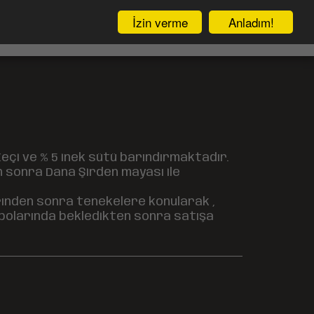
İzin verme
Anladım!
İnşaat Uygulamaları
Keçi ve % 5 inek sütü barındırmaktadır.
n sonra Dana Şirden mayası ile
rınden sonra tenekelere konularak ,
epolarında bekledikten sonra satışa