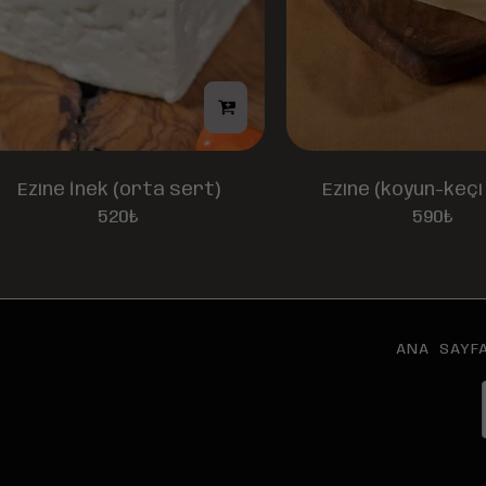
Ezine İnek (orta sert)
Ezine (koyun-keçi
520
₺
590
₺
ANA SAYF